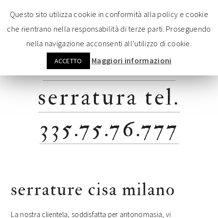
Vai
Passa
Passa
Passa
Questo sito utilizza cookie in conformità alla policy e cookie
alla
al
alla
al
che rientrano nella responsabilità di terze parti. Proseguendo
navigazione
contenuto
barra
pié
nella navigazione acconsenti all’utilizzo di cookie.
primaria
principale
laterale
di
sostituzione
pagina
Maggiori informazioni
ACCETTO
serratura tel.
335.75.76.777
serrature cisa milano
La nostra clientela, soddisfatta per antonomasia, vi