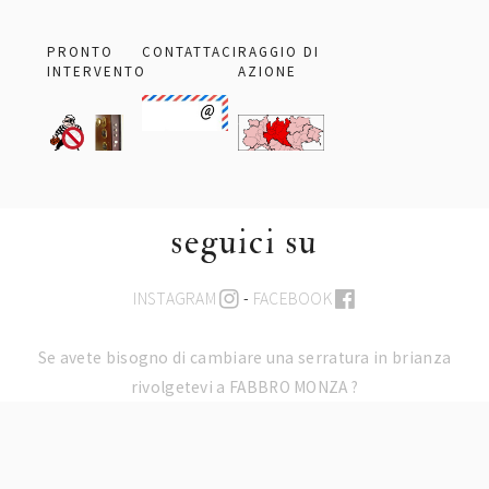
PRONTO
CONTATTACI
RAGGIO DI
INTERVENTO
AZIONE
seguici su
INSTAGRAM
-
FACEBOOK
Se avete bisogno di cambiare una serratura in brianza
rivolgetevi a FABBRO MONZA ?