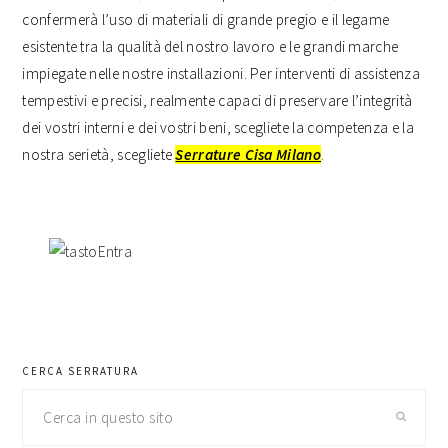
confermerà l’uso di materiali di grande pregio e il legame
esistente tra la qualità del nostro lavoro e le grandi marche
impiegate nelle nostre installazioni. Per interventi di assistenza
tempestivi e precisi, realmente capaci di preservare l’integrità
dei vostri interni e dei vostri beni, scegliete la competenza e la
nostra serietà, scegliete
Serrature Cisa Milano
.
barra
laterale
primaria
CERCA SERRATURA
Cerca
in