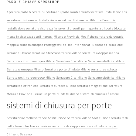
PAROLE CHIAVE SERRATURE
Apertura porte bloccate
blindature di porte
cambiamento serratura
installazione di
serrature di sicurezza
Installazione serrature di sicurezza Milano e Provincia
installazione serrature sicurezza
interventi urgenti per l'apertura di porte bloccate
messa in sicurezza degli ingressi
Milano e Provincia
Modifiche serrature da doppia
mappa a cilindro europeo
Proteggetevi dai malintenzionati
Sblocco e riparazione
serranda
Sblocco serrature
Sblocco serrature Milano
serratura a doppia mappa
Serratura cilindro europeo Milano
Serratura Cisa Milano
Serratura elettrica Milano
Serratura europea Milano
Serratura porte blindate Milano
serrature a scheda
Serrature cilindro europeo Milano
Serrature Cisa Milano
Serrature elettrica Milano
serrature elettroniche
Serrature europea Milano
serrature magnetiche
Serrature
Monza e Provincia
Serrature porte blindate Milano
sistemi di chiusura finestre
sistemi di chiusura per porte
Sostituzione molle serrande
Sostituzione Serratura Milano
Sostituzione serrature di
tutte le marche
Trasformazione serratura da doppia mappa a cilindro europeo
Cinisello Balsamo