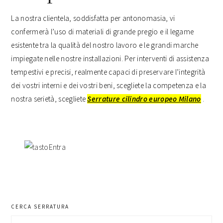
La nostra clientela, soddisfatta per antonomasia, vi
confermerà l’uso di materiali di grande pregio e il legame
esistente tra la qualità del nostro lavoro e le grandi marche
impiegate nelle nostre installazioni. Per interventi di assistenza
tempestivi e precisi, realmente capaci di preservare l’integrità
dei vostri interni e dei vostri beni, scegliete la competenza e la
nostra serietà, scegliete
Serrature cilindro europeo Milano
.
barra
laterale
primaria
CERCA SERRATURA
Cerca