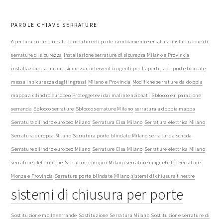
PAROLE CHIAVE SERRATURE
Apertura porte bloccate
blindature di porte
cambiamento serratura
installazione di
serrature di sicurezza
Installazione serrature di sicurezza Milano e Provincia
installazione serrature sicurezza
interventi urgenti per l'apertura di porte bloccate
messa in sicurezza degli ingressi
Milano e Provincia
Modifiche serrature da doppia
mappa a cilindro europeo
Proteggetevi dai malintenzionati
Sblocco e riparazione
serranda
Sblocco serrature
Sblocco serrature Milano
serratura a doppia mappa
Serratura cilindro europeo Milano
Serratura Cisa Milano
Serratura elettrica Milano
Serratura europea Milano
Serratura porte blindate Milano
serrature a scheda
Serrature cilindro europeo Milano
Serrature Cisa Milano
Serrature elettrica Milano
serrature elettroniche
Serrature europea Milano
serrature magnetiche
Serrature
Monza e Provincia
Serrature porte blindate Milano
sistemi di chiusura finestre
sistemi di chiusura per porte
Sostituzione molle serrande
Sostituzione Serratura Milano
Sostituzione serrature di