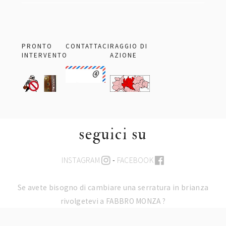
PRONTO
CONTATTACI
RAGGIO DI
INTERVENTO
AZIONE
seguici su
INSTAGRAM
-
FACEBOOK
Se avete bisogno di cambiare una serratura in brianza
rivolgetevi a FABBRO MONZA ?