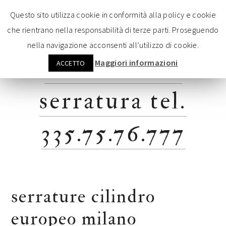
Vai
Passa
Passa
Passa
Questo sito utilizza cookie in conformità alla policy e cookie
alla
al
alla
al
che rientrano nella responsabilità di terze parti. Proseguendo
navigazione
contenuto
barra
pié
nella navigazione acconsenti all’utilizzo di cookie.
primaria
principale
laterale
di
sostituzione
pagina
Maggiori informazioni
ACCETTO
serratura tel.
335.75.76.777
serrature cilindro
europeo milano